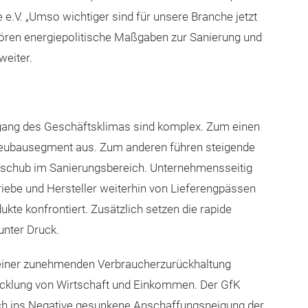
e.V. „Umso wichtiger sind für unsere Branche jetzt
ren energiepolitische Maßgaben zur Sanierung und
weiter.
kgang des Geschäftsklimas sind komplex. Zum einen
 Neubausegment aus. Zum anderen führen steigende
ufschub im Sanierungsbereich. Unternehmensseitig
ebe und Hersteller weiterhin von Lieferengpässen
ukte konfrontiert. Zusätzlich setzen die rapide
unter Druck.
r einer zunehmenden Verbraucherzurückhaltung
icklung von Wirtschaft und Einkommen. Der GfK
ich ins Negative gesunkene Anschaffungsneigung der