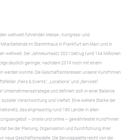
den weltweit führenden Messe-, Kongress- und
 Mitarbeitende im Stammhaus in Frankfurt am Main und in
gen weltweit. Der Jahresumsatz 2021 betrug rund 154 Millionen
lge deutlich geringer, nachdem 2019 noch mit einem
n werden konnte. Die Geschäftsinteressen unserer Kund*innen
sfelder „Fairs & Events“, „Locations“ und „Services“.
er Unternehmensstrategie und definiert sich in einer Balance
zialer Verantwortung und Vielfalt. Eine weitere Stärke der
rtriebsnetz, das engmaschig rund 180 Länder in allen
tungsangebot – onsite und online – gewährleistet Kund*innen
ilität bei der Planung, Organisation und Durchführung ihrer
wir neue Geschäftsmodelle. Die Servicepalette reicht von der