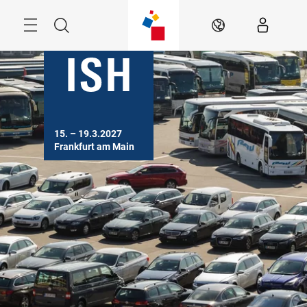
Überspringen
Menü
Suche
DE
15. – 19.3.2027

Frankfurt am Main