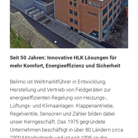
Seit 50 Jahren: Innovative HLK Lösungen für
Bel
mehr Komfort, Energieeffizienz und Sicherheit
Das 
Belimo ist Weltmarktführer in Entwicklung,
dru
Herstellung und Vertrieb von Feldgeräten zur
tra
energieeffizienten Regelung von Heizungs-,
Kühl
Lüftungs- und Klimaanlagen. Klappenantriebe,
dies
Regelventile, Sensoren und Zähler bilden dabei
Temp
unser Kerngeschäft. Das 1975 gegründete
Durc
Unternehmen beschäftigt in über 80 Ländern circa
wich
2300 Mitarbeitende und ist seit 1995 an der