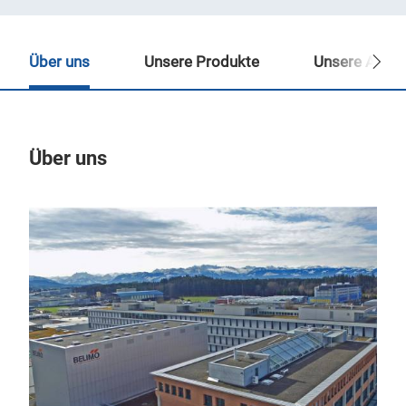
Über uns
Unsere Produkte
Unsere Ansp
Über uns
Un