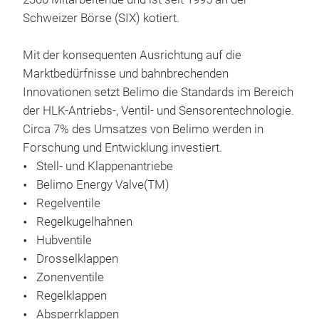
zur
Schweizer Börse (SIX) kotiert.
wird
ges
Mit der konsequenten Ausrichtung auf die
Ener
Marktbedürfnisse und bahnbrechenden
verb
Innovationen setzt Belimo die Standards im Bereich
von 
der HLK-Antriebs-, Ventil- und Sensorentechnologie.
und 
C
irca 7% des Umsatzes von Belimo werden in
Forschung und Entwicklung investiert.
Stell- und Klappenantriebe
Die
Belimo Energy Valve(TM)
(Ra
Regelventile
per
Regelkugelhahnen
Mit 
Hubventile
sich
Drosselklappen
Arch
Zonenventile
Desi
Regelklappen
Mon
Absperrklappen
Inb