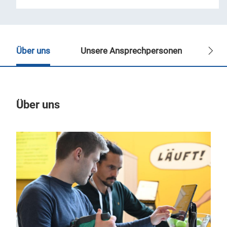
Über uns
Unsere Ansprechpersonen
Eve
Über uns
Un