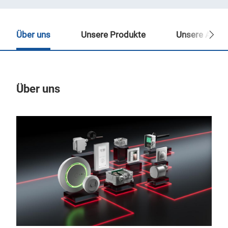
Über uns
Unsere Produkte
Unsere Ansp
Über uns
Un