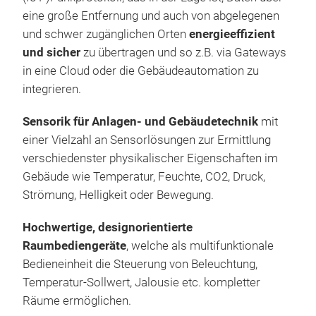
eine große Entfernung und auch von abgelegenen
Anze
2D R
und schwer zugänglichen Orten
energieeffizient
Verw
Bes
und sicher
zu übertragen und so z.B. via Gateways
Ein-
Dars
in eine Cloud oder die Gebäudeautomation zu
Nut
Firm
integrieren.
die 
Bis 
eine
rela
Sensorik für Anlagen- und Gebäudetechnik
mit
Jalo
ECO
einer Vielzahl an Sensorlösungen zur Ermittlung
Über
verschiedenster physikalischer Eigenschaften im
Tren
Gebäude wie Temperatur, Feuchte, CO2, Druck,
3 m
Strömung, Helligkeit oder Bewegung.
4,8
Digi
Hochwertige, designorientierte
(Prä
Raumbediengeräte
, welche als multifunktionale
In w
Bedieneinheit die Steuerung von Beleuchtung,
Aus
Temperatur-Sollwert, Jalousie etc. kompletter
RS4
Räume ermöglichen.
LK+