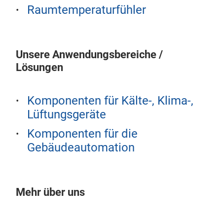
Scho
Eleg
Raumtemperaturfühler
flac
Vera
krat
Flex
sein
sow
Unsere Anwendungsbereiche /
mit 
Beda
Lösungen
Auf
unte
aktu
Mögl
Heiz
Geb
Komponenten für Kälte-, Klima-,
Hei
Mit 
Lüftungsgeräte
Aus
Ener
Komponenten für die
flex
Cha
Gebäudeautomation
Rah
Temp
in d
Opti
Bed
Tem
auch
Einf
Mehr über uns
DPA
die
oder
Mes
präz