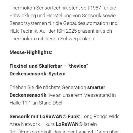
Thermokon Sensortechnik steht seit 1987 für die
Entwicklung und Herstellung von Sensorik sowie
Sensorsystemen für die Gebäudeautomation und
HLK-Technik. Auf der ISH 2025 präsentiert sich
Thermokon mit diesen Schwerpunkten:
Messe-Highlights:
tha
(CO
Flexibel und Skalierbar – "thevios"
Deckensensorik-System
Dank
eine
Erleben Sie die nächste Generation
smarter
Rau
Deckensensorik
live an unserem Messestand in
selb
Halle 11.1 an Stand D55!
pas
Sensorik mit LoRaWAN® Funk
: Long Range Wide
auch
Intu
Area Network – kurz
LoRaWAN®
ist ein
VOC
Rau
(IoT-)Funkprotokoll, das in der Lage ist, Daten über
über
Indi