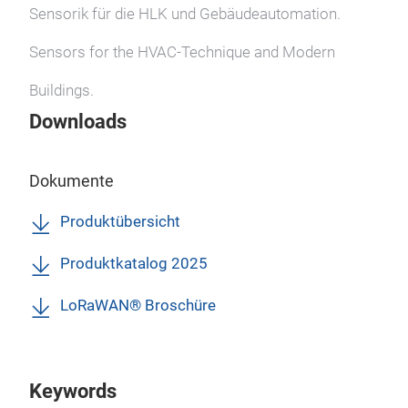
eben
Präz
Sensorik für die HLK und Gebäudeautomation.
die 
hoch
der 
Dif
Sensors for the HVAC-Technique and Modern
ress
Gena
Buildings.
Mögl
Druc
Downloads
Nutz
Acht
sein
Durc
Mess
Schn
schn
Seh
Dokumente
Ger
weit
DPA
oder
eins
DPA
Produktübersicht
Anw
DPA
oder
Produktkatalog 2025
Der 
opti
Vort
Dis
hohe
LoRaWAN® Broschüre
erhä
Sch
Mes
Schu
kön
Vorb
Die
Ver
Keywords
die
Druc