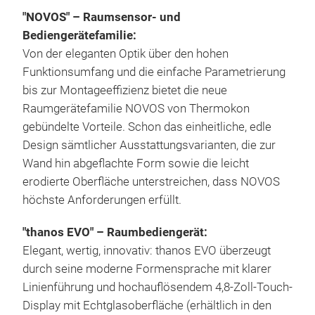
"NOVOS"
–
Raumsensor- und
Ein 
Bediengerätefamilie:
Erfa
Von der eleganten Optik über den hohen
Bede
Funktionsumfang und die einfache Parametrierung
Luft
bis zur Montageeffizienz bietet die neue
auf 
Raumgerätefamilie NOVOS von Thermokon
könn
gebündelte Vorteile. Schon das einheitliche, edle
Misc
M
Design sämtlicher Ausstattungsvarianten, die zur
bzw
Wand hin abgeflachte Form sowie die leicht
Kör
erodierte Oberfläche unterstreichen, dass NOVOS
Ausd
höchste Anforderungen erfüllt.
Tepp
Basi
"thanos EVO"
–
Raumbediengerät:
beda
Elegant, wertig, innovativ: thanos EVO überzeugt
Opti
durch seine moderne Formensprache mit klarer
eine
Linienführung und hochauflösendem 4,8-Zoll-Touch-
The
Display mit Echtglasoberfläche (erhältlich in den
the