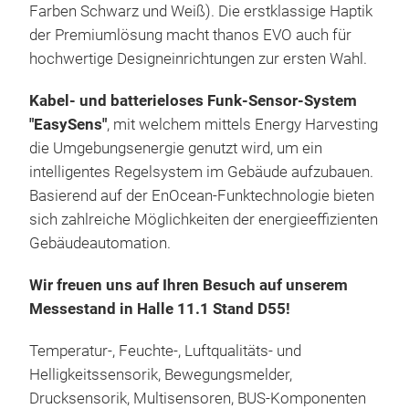
Komp
Farben Schwarz und Weiß). Die erstklassige Haptik
LK+ 
GAL
der Premiumlösung macht thanos EVO auch für
ein
CON
hochwertige Designeinrichtungen zur ersten Wahl.
Geha
eine
Kabel- und batterieloses Funk-Sensor-System
Was 
Lösu
"EasySens"
, mit welchem mittels Energy Harvesting
Rau
rele
die Umgebungsenergie genutzt wird, um ein
präz
Vern
Raum
intelligentes Regelsystem im Gebäude aufzubauen.
Komm
Der 
M
Vor
Basierend auf der EnOcean-Funktechnologie bieten
Dec
ein 
und 
sich zahlreiche Möglichkeiten der energieeffizienten
das:
eine
dur
Gebäudeautomation.
Rau
von 
Flex
Hohe
Wir freuen uns auf Ihren Besuch auf unserem
die
Geb
Vom 
Messestand in Halle 11.1 Stand D55!
gewä
Hig
hin
Beso
Temperatur-, Feuchte-, Luftqualitäts- und
Klap
Rau
Helligkeitssensorik, Bewegungsmelder,
Ste
Prä
Drucksensorik, Multisensoren, BUS-Komponenten
der 