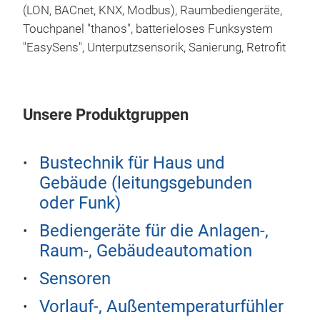
Raum
(LON, BACnet, KNX, Modbus), Raumbediengeräte,
Aufs
VOC,
Touchpanel "thanos", batterieloses Funksystem
Auto
"EasySens", Unterputzsensorik, Sanierung, Retrofit
Ausg
Komp
oder
Einf
Misc
via 
Mögl
Unsere Produktgruppen
gewi
Schn
ode
Dur
Bustechnik für Haus und
Mis
Gebäude (leitungsgebunden
70/
Mes
oder Funk)
JOY
Stat
Bediengeräte für die Anlagen-,
Opti
Dec
Raum-, Gebäudeautomation
und 
Aufp
Anf
Sensoren
von
Des
Vorlauf-, Außentemperaturfühler
Inne
Zeit