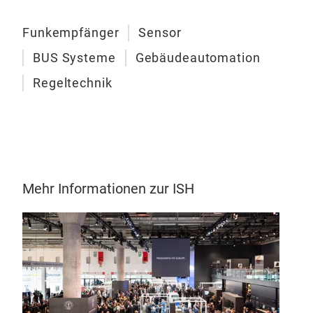
High
Dis
Funkempfänger
Sensor
Aus
BUS Systeme
Gebäudeautomation
Regeltechnik
Mehr Informationen zur ISH