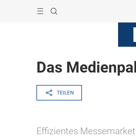
Überspringen
Menü
Suche
Das Medienpak
TEILEN
Effizientes Messemarket