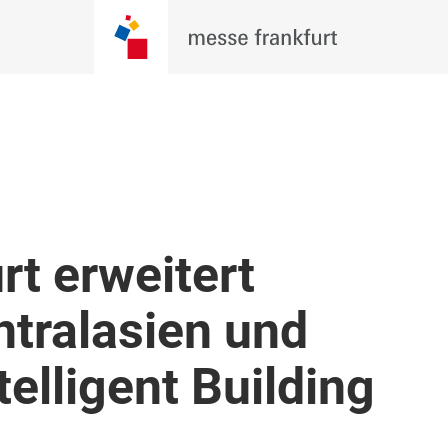
t erweitert
entralasien und
telligent Building