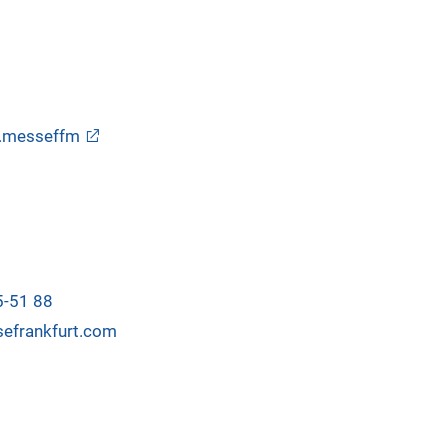
s.messeffm
5-51 88
sefrankfurt.com