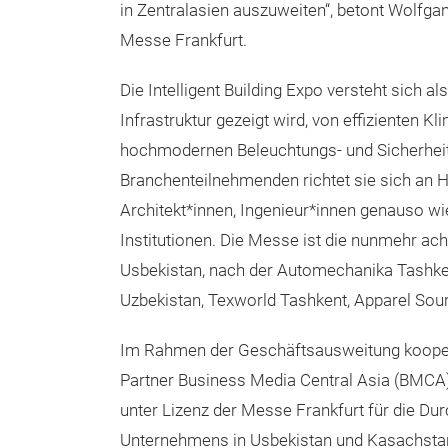
in Zentralasien auszuweiten“, betont Wolfga
Messe Frankfurt.
Die Intelligent Building Expo versteht sich al
Infrastruktur gezeigt wird, von effiziente
hochmodernen Beleuchtungs- und Sicherheitst
Branchenteilnehmenden richtet sie sich an He
Architekt*innen, Ingenieur*innen genauso wi
Institutionen. Die Messe ist die nunmehr ac
Usbekistan, nach der Automechanika Tashken
Uzbekistan, Texworld Tashkent, Apparel Sou
Im Rahmen der Geschäftsausweitung kooperi
Partner Business Media Central Asia (BMCA)
unter Lizenz der Messe Frankfurt für die Du
Unternehmens in Usbekistan und Kasachstan