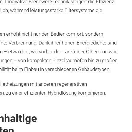
Innovative Brennwert-Technik steigert die Effizienz
ich, während leistungsstarke Filtersysteme die
gen erhöht nicht nur den Bedienkomfort, sondern
iente Verbrennung. Dank ihrer hohen Energiedichte sind
g – etwa dort, wo vorher der Tank einer Ölheizung war.
eizungen – von kompakten Einzelraumöfen bis zu großen
ibilität beim Einbau in verschiedenen Gebäudetypen.
elletheizungen mit anderen regenerativen
 zu einer effizienten Hybridlösung kombinieren.
hhaltige
ten