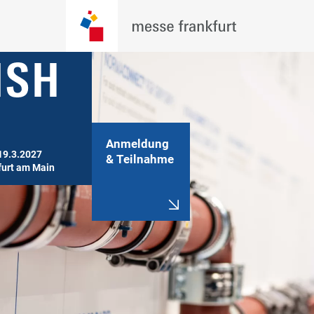
Anmeldung
19.3.2027

& Teilnahme
furt am Main