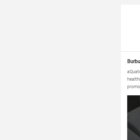
Burbu
aQuat
health
promot