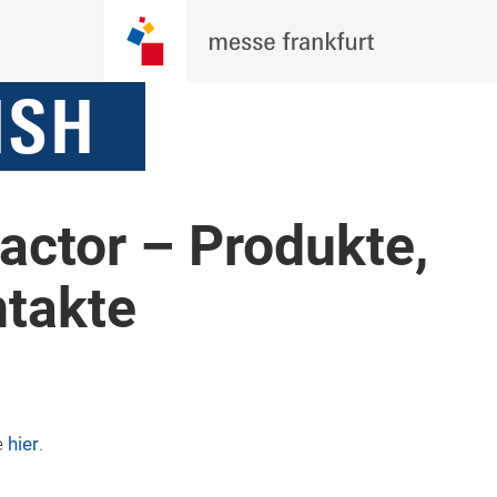
actor – Produkte,
ntakte
e
hier
.