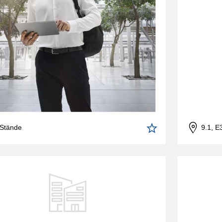
 Stände
9.1, E