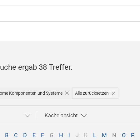
Suche ergab 38 Treffer.
ome Komponenten und Systeme
Alle zurücksetzen
B
C
D
E
F
G
H
I
J
K
L
M
N
O
P