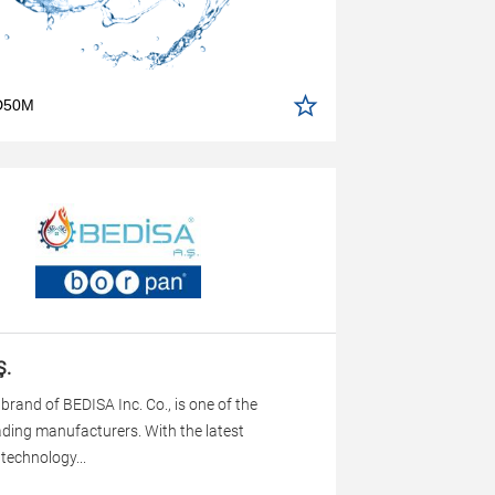
 D50M
Ş.
rand of BEDISA Inc. Co., is one of the
eading manufacturers. With the latest
technology...