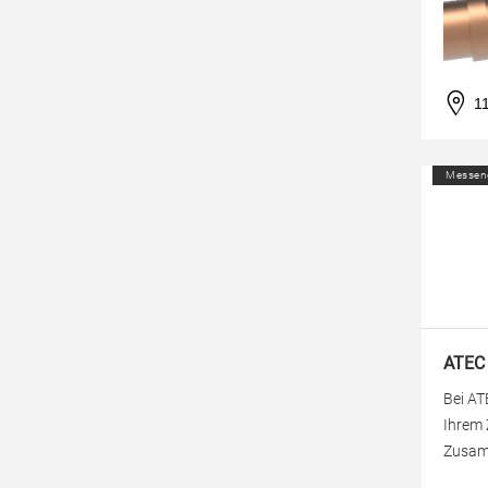
1
Messen
ATEC
Bei AT
Ihrem 
Zusamm