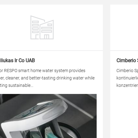
liukas Ir Co UAB
Cimberio 
or RESPO smart home water system provides
Cimberio Sp
ier, cleaner, and better-tasting drinking water while
kontinuier
ing sustainable...
konzentriert