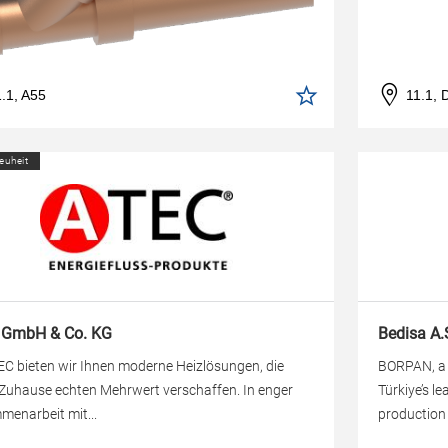
1.1, A55
11.1,
euheit
 GmbH & Co. KG
Bedisa A.
EC bieten wir Ihnen moderne Heizlösungen, die
BORPAN, a b
Zuhause echten Mehrwert verschaffen. In enger
Türkiye’s l
enarbeit mit...
production 