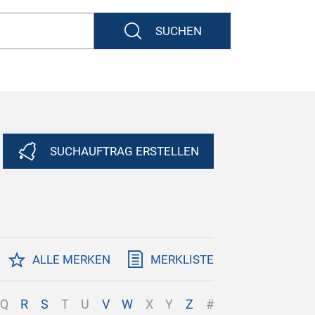
SUCHEN
SUCHAUFTRAG ERSTELLEN
ALLE MERKEN
MERKLISTE
Q
R
S
T
U
V
W
X
Y
Z
#