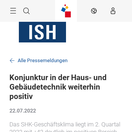
Überspringen
Menü
Suche
DE
Alle Pressemeldungen
Konjunktur in der Haus- und
Gebäudetechnik weiterhin
positiv
22.07.2022
Das SHK-Geschäftsklima liegt im 2. Quartal